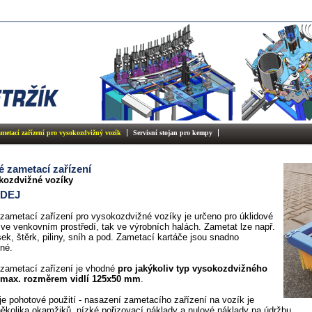
metací zařízení pro vysokozdvižný vozík
Servisní stojan pro kempy
é zametací zařízení
kozdvižné vozíky
DEJ
zametací zařízení pro vysokozdvižné vozíky je určeno pro úklidové
 ve venkovním prostředí, tak ve výrobních halách. Zametat lze např.
sek, štěrk, piliny, sníh a pod. Zametací kartáče jsou snadno
né.
 zametací zařízení je vhodné
pro jakýkoliv typ vysokozdvižného
 max. rozměrem vidlí 125x50 mm
.
e pohotové použití - nasazení zametacího zařízení na vozík je
ěkolika okamžiků, nízké pořizovací náklady a nulové náklady na údržbu.