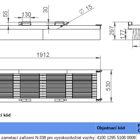
í kód
P
Objednací kód
 zametací zařízení N-338 pro vysokozdvižné vozíky
4100 1295 5108 0008