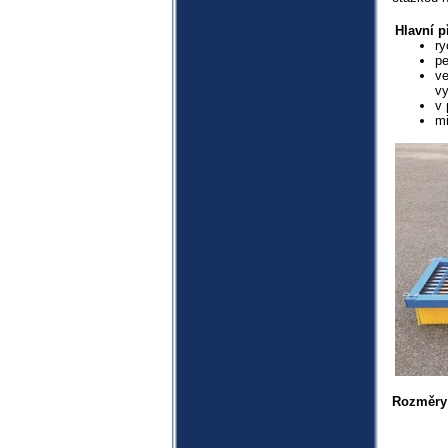
Hlavní p
ry
pe
ve
vy
v 
mi
Rozměry