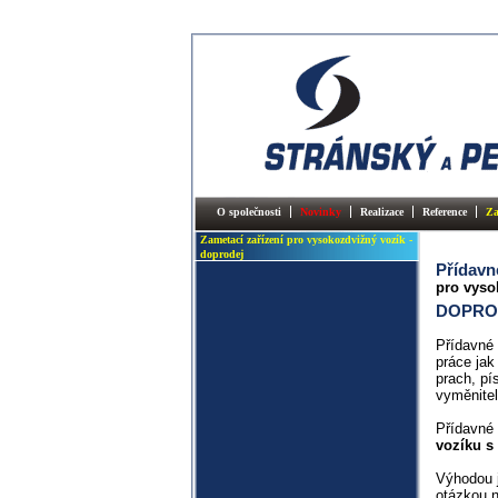
O společnosti
Novinky
Realizace
Reference
Za
Zametací zařízení pro vysokozdvižný vozík -
doprodej
Přídavn
pro vyso
DOPRO
Přídavné 
práce jak
prach, pí
vyměnitel
Přídavné
vozíku s
Výhodou j
otázkou n