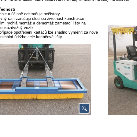
řednosti
chle a účinně odstraňuje nečistoty
vný rám zaručuje dlouhou životnost konstrukce
lmi rychlá montáž a demontáž zametací lišty na
sokozdvižný vozík
případě opotřebení kartáčů lze snadno vyměnit za nové
nimální údržba celé kartáčové lišty