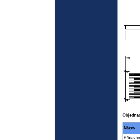
Objednac
Název
Přídavné