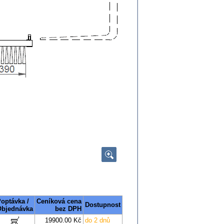
optávka /
Ceníková cena
Dostupnost
Objednávka
bez DPH
19900.00 Kč
do 2 dnů