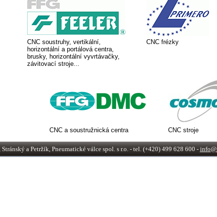
CNC soustruhy, vertikální,
CNC frézky
horizontální a portálová centra,
brusky, horizontální vyvrtávačky,
závitovací stroje...
CNC a soustružnická centra
CNC stroje
tránský a Petržík, Pneumatické válce spol. s r.o. - tel. (+420) 499 628 600 -
info@s