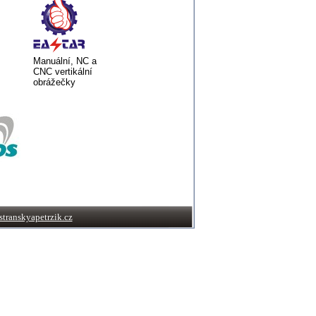
Manuální, NC a
CNC vertikální
obrážečky
transkyapetrzik.cz