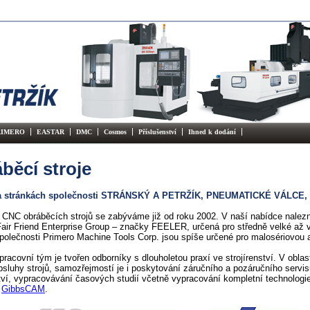
RIMERO
EASTAR
DMC
Cosmos
Příslušenství
Ihned k dodání
běcí stroje
na stránkách společnosti STRÁNSKÝ A PETRŽÍK, PNEUMATICKÉ VÁLCE, sp
CNC obráběcích strojů se zabýváme již od roku 2002. V naší nabídce nalezn
air Friend Enterprise Group – značky FEELER, určená pro středně velké až v
olečnosti Primero Machine Tools Corp. jsou spíše určené pro malosériovou 
pracovní tým je tvořen odborníky s dlouholetou praxí ve strojírenství. V obla
bsluhy strojů, samozřejmostí je i poskytování záručního a pozáručního servis
ví, vypracovávání časových studií včetně vypracování kompletní technologi
u
GibbsCAM
.