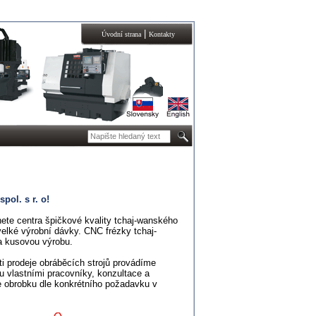
|
Úvodní strana
Kontakty
ol. s r. o!
ete centra špičkové kvality tchaj-wanského
elké výrobní dávky. CNC frézky tchaj-
a kusovou výrobu.
sti prodeje obráběcích strojů provádíme
u vlastními pracovníky, konzultace a
e obrobku dle konkrétního požadavku v