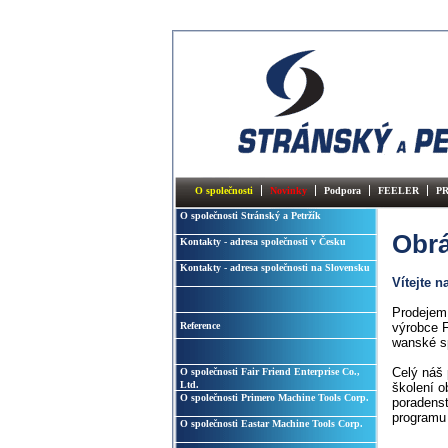
O společnosti
Novinky
Podpora
FEELER
P
O společnosti Stránský a Petržík
Obrá
Kontakty - adresa společnosti v Česku
Kontakty - adresa společnosti na Slovensku
Vítejte 
Prodejem 
Reference
výrobce F
wanské sp
Celý náš 
O společnosti Fair Friend Enterprise Co.,
Ltd.
školení o
O společnosti Primero Machine Tools Corp.
poradenst
program
O společnosti Eastar Machine Tools Corp.