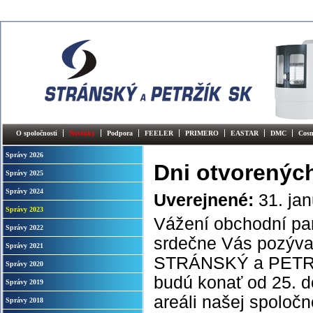
O spoločnosti
Novinky
Podpora
FEELER
PRIMERO
EASTAR
DMC
Cos
Správy 2026
Dni otvorených
Správy 2025
Správy 2024
Uverejnené:
31. ja
Správy 2023
Vážení obchodní par
Správy 2022
srdečne Vás pozývam
Správy 2021
STRÁNSKÝ a PETRŽÍK
Správy 2020
budú konať od 25. d
Správy 2019
areáli našej spoloč
Správy 2018