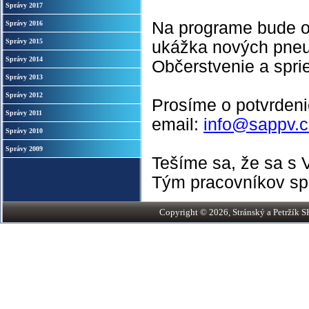
Správy 2017
Na programe bude ok
Správy 2016
Správy 2015
ukážka nových pneum
Správy 2014
Občerstvenie a spri
Správy 2013
Správy 2012
Prosíme o potvrdeni
Správy 2011
email:
info@sappv.c
Správy 2010
Správy 2009
Tešíme sa, že sa s 
Tým pracovníkov spo
Copyright © 2026, Stránský a Petržík SK,