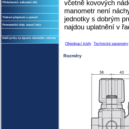
včetně kovových nádo
Příslušenství, náhradní díly
manometr není náchy
jednotky s dobrým pr
Tlakové přepínače a spínače
Pneumatické oleje, mazací tuky
najdou uplatnění v řa
Další prvky na úpravu stlačeného vzduchu
Objednací kódy
Technické parametry
Rozměry