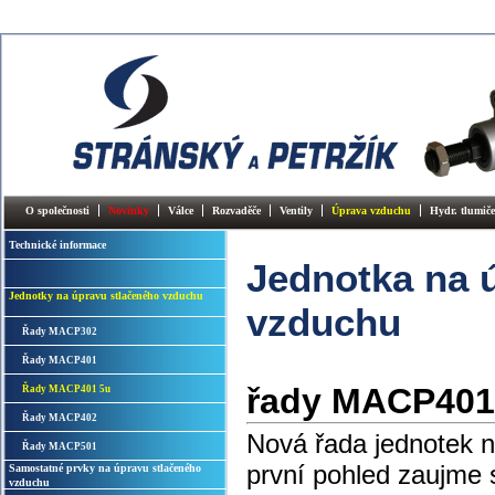
O společnosti
Novinky
Válce
Rozvaděče
Ventily
Úprava vzduchu
Hydr. tlumiče
Technické informace
Jednotka na 
Jednotky na úpravu stlačeného vzduchu
vzduchu
Řady MACP302
Řady MACP401
řady MACP401
Řady MACP401 5u
Řady MACP402
Nová řada jednotek 
Řady MACP501
první pohled zaujme 
Samostatné prvky na úpravu stlačeného
vzduchu