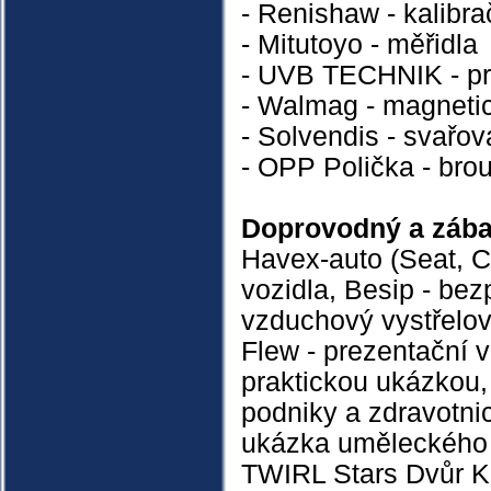
- Renishaw - kalibra
- Mitutoyo - měřidla
- UVB TECHNIK - pru
- Walmag - magneti
- Solvendis - svařov
- OPP Polička - bro
Doprovodný a zába
Havex-auto (Seat, C
vozidla, Besip - bez
vzduchový vystřelov
Flew - prezentační v
praktickou ukázkou,
podniky a zdravotnic
ukázka uměleckého k
TWIRL Stars Dvůr Kr