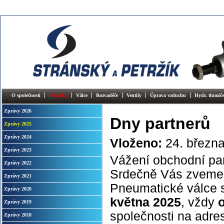
O společnosti
Novinky
Válce
Rozvaděče
Ventily
Úprava vzduchu
Hydr. tlumiče
Zprávy 2026
Dny partnerů
Zprávy 2025
Zprávy 2024
Vloženo:
24. březn
Zprávy 2023
Vážení obchodní par
Zprávy 2022
Srdečně Vás zveme n
Zprávy 2021
Pneumatické válce sp
Zprávy 2020
května 2025
, vždy
Zprávy 2019
společnosti na adr
Zprávy 2018