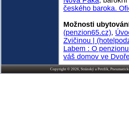
Nová Paka
, barokní
českého baroka. Ofic
Možnosti ubytování
(penzion65.cz)
,
Úvod
Zvičinou | (hotelpod
Labem : O penzionu 
váš domov ve Dvoře
Copyright © 2026, Stránský a Petržík, Pneumatické v