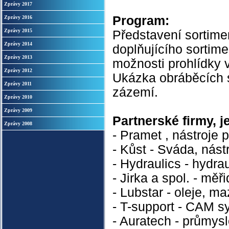
Zprávy 2017
Program:
Zprávy 2016
Zprávy 2015
Představení sortime
Zprávy 2014
doplňujícího sortime
Zprávy 2013
možnosti prohlídky v
Zprávy 2012
Ukázka obráběcích 
Zprávy 2011
zázemí.
Zprávy 2010
Zprávy 2009
Partnerské firmy, j
Zprávy 2008
- Pramet , nástroje 
- Kůst - Sváda, nást
- Hydraulics - hydra
- Jirka a spol. - měři
- Lubstar - oleje, ma
- T-support - CAM s
- Auratech - průmysl