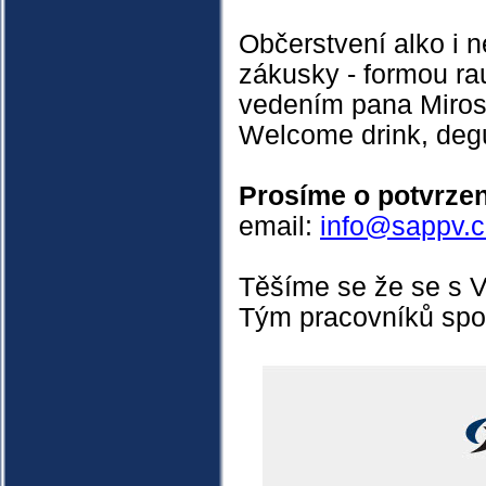
Občerstvení alko i n
zákusky - formou ra
vedením pana Miros
Welcome drink, degu
Prosíme o potvrzen
email:
info@sappv.c
Těšíme se že se s V
Tým pracovníků spol