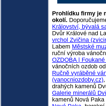
Prohlídku firmy je
okolí.
Doporučujeme 
Království, bývalá s
Dvůr Králové nad 
vrchol Zvičina (zvici
Labem
Městské muz
ruční výroba vánočn
OZDOBA | Foukané 
vánočních ozdob od
Ručně vyráběné ván
(vanocniozdoby.cz)
drahých kamenů Dv
Galerie minerálů D
kamenů Nová Paka