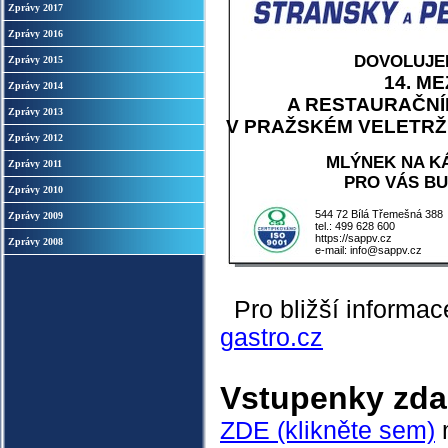
Zprávy 2017
Zprávy 2016
DOVOLUJEM
Zprávy 2015
14. M
Zprávy 2014
A RESTAURAČNÍ
Zprávy 2013
V PRAŽSKÉM VELETRŽNÍ
Zprávy 2012
MLÝNEK NA K
Zprávy 2011
PRO VÁS BU
Zprávy 2010
544 72 Bílá Třemešná 388
Zprávy 2009
tel.: 499 628 600
https://sappv.cz
Zprávy 2008
e-mail: info@sappv.cz
Pro bližší informac
gastro.cz
Vstupenky zd
ZDE (klikněte sem)
m