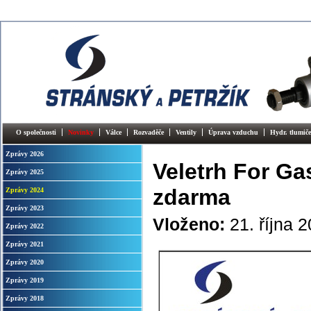
O společnosti
Novinky
Válce
Rozvaděče
Ventily
Úprava vzduchu
Hydr. tlumiče
Zprávy 2026
Veletrh For Ga
Zprávy 2025
zdarma
Zprávy 2024
Zprávy 2023
Vloženo:
21. října 
Zprávy 2022
Zprávy 2021
Zprávy 2020
Zprávy 2019
Zprávy 2018