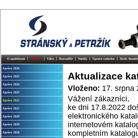
O společnosti
Novinky
Válce
Rozvaděče
Ventily
Úprava vzduchu
Hydr. tlumiče
Zprávy 2026
Aktualizace ka
Zprávy 2025
Zprávy 2024
Vloženo:
17. srpna
Zprávy 2023
Vážení zákazníci,
Zprávy 2022
ke dni 17.8.2022 doš
Zprávy 2021
elektronického katal
Zprávy 2020
internetovém katalo
Zprávy 2019
kompletním katalog
Zprávy 2018