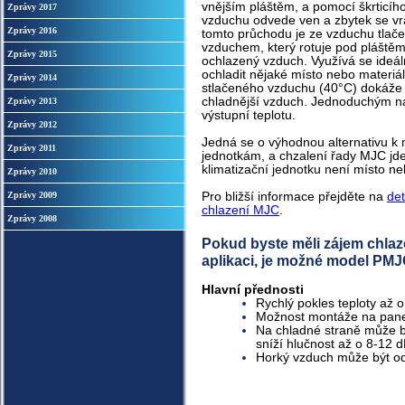
vnějším pláštěm, a pomocí škrticího
Zprávy 2017
vzduchu odvede ven a zbytek se vrac
Zprávy 2016
tomto průchodu je ze vzduchu tlač
vzduchem, který rotuje pod pláště
Zprávy 2015
ochlazený vzduch. Využívá se ideál
ochladit nějaké místo nebo materiál.
Zprávy 2014
stlačeného vzduchu (40°C) dokáže 
chladnější vzduch. Jednoduchým n
Zprávy 2013
výstupní teplotu.
Zprávy 2012
Jedná se o výhodnou alternativu k
Zprávy 2011
jednotkám, a chzalení řady MJC jde
klimatizační jednotku není místo ne
Zprávy 2010
Zprávy 2009
Pro bližší informace přejděte na
det
chlazení MJC
.
Zprávy 2008
Pokud byste měli zájem chlaz
aplikaci, je možné model PMJ
Hlavní přednosti
Rychlý pokles teploty až 
Možnost montáže na pane
Na chladné straně může bý
sníží hlučnost až o 8-12 
Horký vzduch může být o