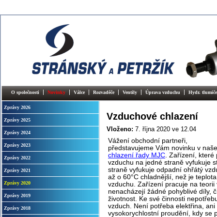
O společnosti
Novinky
Válce
Rozvaděče
Ventily
Úprava vzduchu
Hydr. tlumiče
Zprávy 2026
Vzduchové chlazení
Zprávy 2025
Vloženo:
7. října 2020
ve 12.04
Zprávy 2024
Vážení obchodní partneři,
Zprávy 2023
představujeme Vám novinku v naše
chlazení řady MJC
. Zařízení, kter
Zprávy 2022
vzduchu na jedné straně vyfukuje 
straně vyfukuje odpadní ohřátý vz
Zprávy 2021
až o 60°C chladnější, než je teplo
Zprávy 2020
vzduchu. Zařízení pracuje na teorii 
nenacházejí žádné pohyblivé díly, č
Zprávy 2019
životnost. Ke své činnosti nepotřebu
vzduch. Není potřeba elektřina, ani 
Zprávy 2018
vysokorychlostní proudění, kdy se 