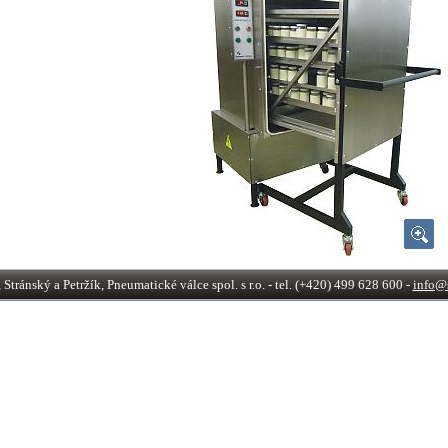
tránský a Petržík, Pneumatické válce spol. s r.o. - tel. (+420) 499 628 600 -
info@s