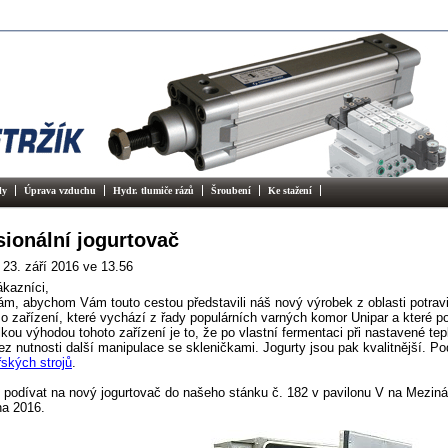
ly
Úprava vzduchu
Hydr. tlumiče rázů
Šroubení
Ke stažení
sionální jogurtovač
23. září 2016
ve 13.56
kazníci,
ám, abychom Vám touto cestou představili náš nový výrobek z oblasti potrav
o zařízení, které vychází z řady populárních varných komor Unipar a které p
lkou výhodou tohoto zařízení je to, že po vlastní fermentaci při nastavené te
bez nutnosti další manipulace se skleničkami. Jogurty jsou pak kvalitnější. P
řských strojů
.
e podívat na nový jogurtovač do našeho stánku č. 182 v pavilonu V na Meziná
jna 2016.