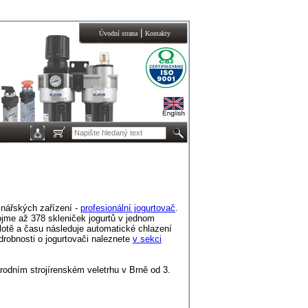
|
Úvodní strana
Kontakty
inářských zařízení -
profesionální jogurtovač
.
ojme až 378 skleniček jogurtů v jednom
plotě a času následuje automatické chlazení
odrobnosti o jogurtovači naleznete
v sekci
rodním strojírenském veletrhu v Brně od 3.