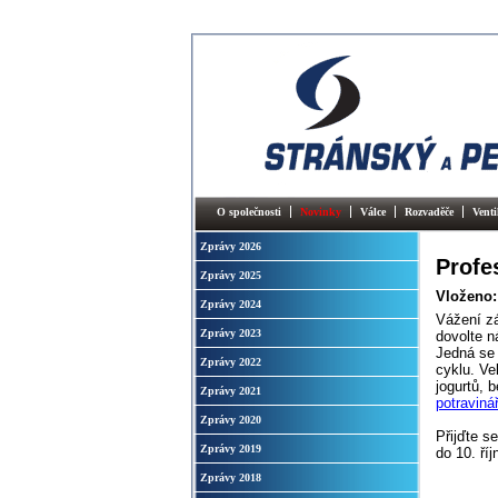
O společnosti
Novinky
Válce
Rozvaděče
Venti
Zprávy 2026
Profe
Zprávy 2025
Vloženo:
Zprávy 2024
Vážení zá
Zprávy 2023
dovolte n
Jedná se 
Zprávy 2022
cyklu. Ve
jogurtů, 
Zprávy 2021
potraviná
Zprávy 2020
Přijďte s
Zprávy 2019
do 10. ří
Zprávy 2018