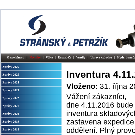
O společnosti
Novinky
Válce
Rozvaděče
Ventily
Úprava vzduchu
Hydr. tlumiče
Zprávy 2026
Inventura 4.11
Zprávy 2025
Zprávy 2024
Vloženo:
31. října 
Zprávy 2023
Vážení zákazníci,
Zprávy 2022
dne 4.11.2016 bude 
Zprávy 2021
inventura skladovýc
Zprávy 2020
zastavena expedice
Zprávy 2019
oddělení. Plný prov
Zprávy 2018