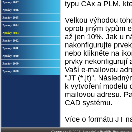
typu CAx a PLM, kte
Zprávy 2017
Zprávy 2016
Zprávy 2015
Velkou výhodou toho
Zprávy 2014
oproti jiným typům 
Zprávy 2013
až jen 10%. Jak u n
Zprávy 2012
nakonfigurujte prvek
Zprávy 2011
nebo klikněte na ik
Zprávy 2010
prvky nekonfigurují
Zprávy 2009
Vaší e-mailovou adr
Zprávy 2008
"JT (*.jt)". Následn
k vytvoření modelu 
mailovou adresu. Pa
CAD systému.
Více o formátu JT n
Copyright © 2026, Stránský a Petržík, Pneumatické v