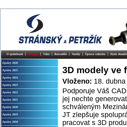
O společnosti
Novinky
Válce
Rozvaděče
Ventily
Úprava vzduchu
Hydr. tlumiče
Zprávy 2026
3D modely ve 
Zprávy 2025
Zprávy 2024
Vloženo:
18. dubna
Zprávy 2023
Podporuje Váš CAD 
Zprávy 2022
jej nechte generova
Zprávy 2021
schváleným Mezináro
Zprávy 2020
JT zlepšuje spolupr
Zprávy 2019
pracovat s 3D produ
Zprávy 2018