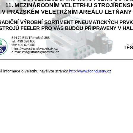
11. MEZINÁRODNÍM VELETRHU STROJÍRENS
V PRAŽSKÉM VELETRŽNÍM AREÁLU LETŇANY OD 
RADIČNÍ VÝROBNÍ SORTIMENT PNEUMATICKÝCH PRVK
STROJŮ FEELER PRO VÁS BUDOU PŘIPRAVENY V HALE
544 72 Bílá Třemešná 388
tel.: 499 628 600
fax: 499 628 601
TĚŠ
https://www.stranskyapetrzik.cz
e-mail: info@stranskyapetrzik.cz
í informace o veletrhu navšivte stránky
http://www.forindustry.cz