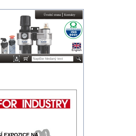
|
Úvodní strana
Kontakty
Í EXPOZICE NA