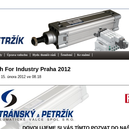
ly
Úprava vzduchu
Hydr. tlumiče rázů
Šroubení
Ke stažení
rh For Industry Praha 2012
15. února 2012
ve 08.18
DOVOLUJEME SI VÁS TÍMTO POZVAT DO NAŠ