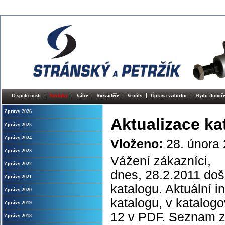
O společnosti
Novinky
Válce
Rozvaděče
Ventily
Úprava vzduchu
Hydr. tlumiče
Zprávy 2026
Aktualizace ka
Zprávy 2025
Zprávy 2024
Vloženo:
28. února
Zprávy 2023
Vážení zákazníci,
Zprávy 2022
dnes, 28.2.2011 došl
Zprávy 2021
katalogu. Aktuální i
Zprávy 2020
katalogu, v katalog
Zprávy 2019
12 v PDF. Seznam z
Zprávy 2018