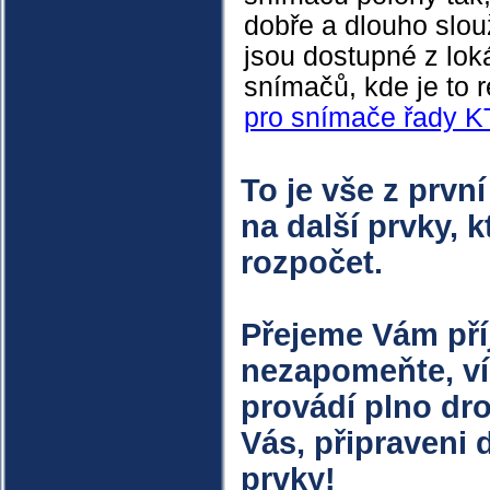
dobře a dlouho slouž
jsou dostupné z lo
snímačů, kde je to r
pro snímače řady K
To je vše z prvn
na další prvky, k
rozpočet.
Přejeme Vám pří
nezapomeňte, ví
provádí plno dro
Vás, připraveni
prvky!