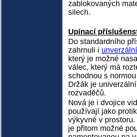
zablokovaných mate
silech.
Upínací příslušens
Do standardního pří
zahrnuli i
unverzáln
který je možné nasa
válec, který má roz
schodnou s normo
Držák je univerzáln
rozvaděčů.
Nová je i dvojice vid
používají jako proti
výkyvné v prostoru
je přitom možné pou
namontovanou na v