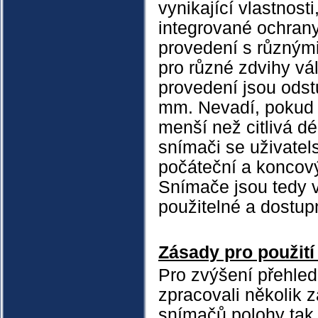
vynikající vlastnost
integrované ochrany
provedení s různým
pro různé zdvihy vál
provedení jsou ods
mm. Nevadí, pokud 
menší než citlivá d
snímači se uživatel
počáteční a koncov
Snímače jsou tedy v
použitelné a dostup
Zásady pro použit
Pro zvýšení přehled
zpracovali několik z
snímačů polohy tak