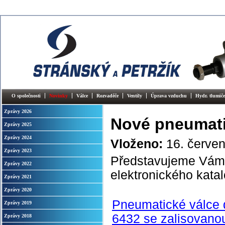
O společnosti
Novinky
Válce
Rozvaděče
Ventily
Úprava vzduchu
Hydr. tlumiče
Zprávy 2026
Nové pneumati
Zprávy 2025
Zprávy 2024
Vloženo:
16. červe
Zprávy 2023
Představujeme Vám p
Zprávy 2022
elektronického kata
Zprávy 2021
Zprávy 2020
Pneumatické válce 
Zprávy 2019
6432 se zalisovano
Zprávy 2018