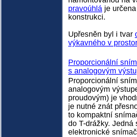
pravoúhlá
je určena
konstrukci.
Upřesněn byl i tvar
výkavného v prosto
Proporcionální sní
s analogovým výst
Proporcionální sním
analogovým výstup
proudovým) je vhodn
je nutné znát přesn
to kompaktní snímač
do T-drážky. Jedná 
elektronické snímač