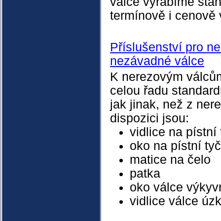
válce vyrábíme stan
termínově i cenově 
Příslušenství pro n
nezávadné válce
K nerezovým válců
celou řadu standard
jak jinak, než z nere
dispozici jsou:
vidlice na pístní
oko na pístní ty
matice na čelo
patka
oko válce výkyv
vidlice válce úz