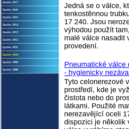
Zprávy 2017
Jedná se o válce, k
Zprávy 2016
tenkostěnnou trubku
Zprávy 2015
17 240. Jsou nerozeb
Zprávy 2014
výhodou použít tam,
Zprávy 2013
malé válce nasadit
Zprávy 2012
provedení.
Zprávy 2011
Zprávy 2010
Zprávy 2009
Pneumatické válce 
Zprávy 2008
- hygienicky nezáv
Tyto celonerezové 
prostředí, kde je v
čistota nebo do pros
látkami. Použité mat
nerezavějící oceli 
dispozici je několik