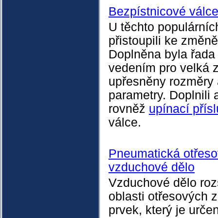
Bezpístnicové válc
U těchto populárníc
přistoupili ke změn
Doplněna byla řada
vedením pro velká z
upřesněny rozměry 
parametry. Doplnili 
rovněž
upínací přís
válce.
Pneumatická otřesov
vzduchové dělo
Vzduchové dělo rozš
oblasti otřesových 
prvek, který je urče