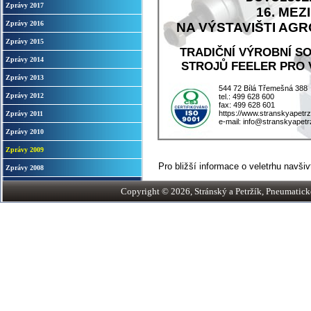
Zprávy 2017
16. ME
Zprávy 2016
NA VÝSTAVIŠTI AGRO
Zprávy 2015
TRADIČNÍ VÝROBNÍ S
Zprávy 2014
STROJŮ FEELER PRO 
Zprávy 2013
544 72 Bílá Třemešná 388
Zprávy 2012
tel.: 499 628 600
fax: 499 628 601
https://www.stranskyapetrz
Zprávy 2011
e-mail: info@stranskyapetr
Zprávy 2010
Zprávy 2009
Pro bližší informace o veletrhu navši
Zprávy 2008
Copyright © 2026, Stránský a Petržík, Pneumatické v