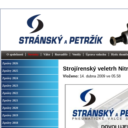
O společnosti
Novinky
Válce
Rozvaděče
Ventily
Úprava vzduchu
Hydr. tlumiče
Zprávy 2026
Strojírenský veletrh Nit
Zprávy 2025
Vloženo:
14. dubna 2009
ve 05.58
Zprávy 2024
Zprávy 2023
Zprávy 2022
Zprávy 2021
Zprávy 2020
Zprávy 2019
Zprávy 2018
DOVOLUJEM