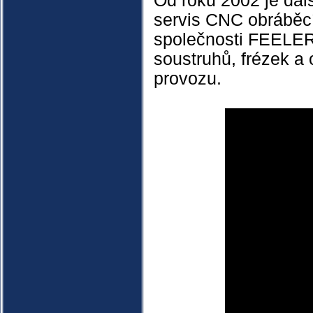
Od roku 2002 je dal
servis CNC obráběcí
společnosti FEELER
soustruhů, frézek a 
provozu.