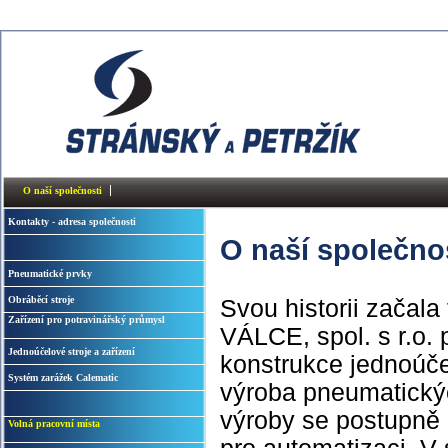
O naší společnosti
Kontakty - adresa společnosti
O naší společno
Pneumatické prvky
Obráběcí stroje
Svou historii zač
Zařízení pro potravinářský průmysl
VÁLCE, spol. s r.o. 
Jednoúčelové stroje a zařízení
konstrukce jednoúčel
Systém zarážek Calematic
výroba pneumatických
výroby se postupně 
Volná pracovní místa