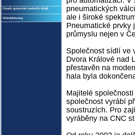
pro automatizaci. V
pneumatických válc
Zásady zpracování osobních údajů
ale i široké spektr
Whistleblowing
Pneumatické prvky 
průmyslu nejen v Če
Společnost sídlí ve
Dvora Králové nad L
přestavěn na modern
hala byla dokončena
Majitelé společnosti
společnost vyrábí p
soustruzích. Pro zaji
vyráběny na CNC str